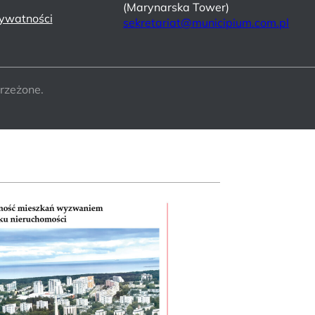
(Marynarska Tower)
rywatności
sekretariat@municipium.com.pl
rzeżone.