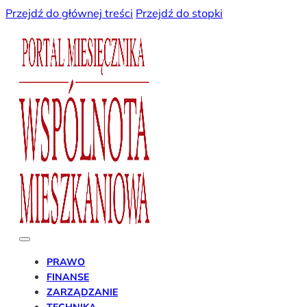
Przejdź do głównej treści
Przejdź do stopki
PRAWO
FINANSE
ZARZĄDZANIE