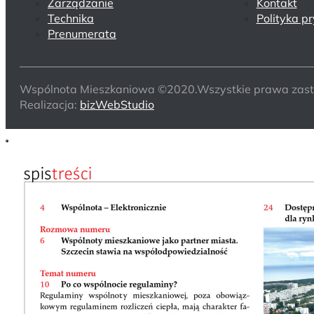
Zarządzanie
Kontakt
Technika
Polityka p
Prenumerata
Wspólnota Mieszkaniowa ©2020.Wszystkie prawa zast
Realizacja:
bizWebStudio