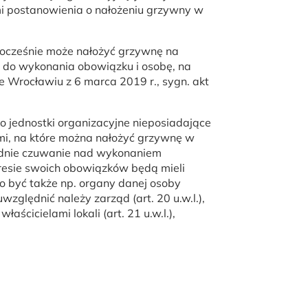
i postanowienia o nałożeniu grzywny w
dnocześnie może nałożyć grzywnę na
 do wykonania obowiązku i osobę, na
Wrocławiu z 6 marca 2019 r., sygn. akt
o jednostki organizacyjne nieposiadające
ami, na które można nałożyć grzywnę w
rednie czuwanie nad wykonaniem
kresie swoich obowiązków będą mieli
o być także np. organy danej osoby
ględnić należy zarząd (art. 20 u.w.l.),
ścicielami lokali (art. 21 u.w.l.),