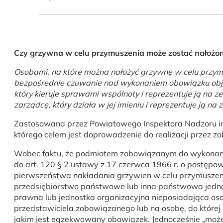
Czy grzywna w celu przymuszenia może zostać nałożon
Osobami, na które można nałożyć grzywnę w celu przymu
bezpośrednie czuwanie nad wykonaniem obowiązku obj
który kieruje sprawami wspólnoty i reprezentuje ją na 
zarządcę, który działa w jej imieniu i reprezentuje ją na 
Zastosowana przez Powiatowego Inspektora Nadzoru in
którego celem jest doprowadzenie do realizacji przez 
Wobec faktu, że podmiotem zobowiązanym do wykonania
do art. 120 § 2 ustawy z 17 czerwca 1966 r. o postępow
pierwszeństwa nakładania grzywien w celu przymuszeni
przedsiębiorstwo państwowe lub inna państwowa jedno
prawna lub jednostka organizacyjna nieposiadająca o
przedstawiciela zobowiązanego lub na osobę, do któr
jakim jest egzekwowany obowiązek. Jednocześnie „może 