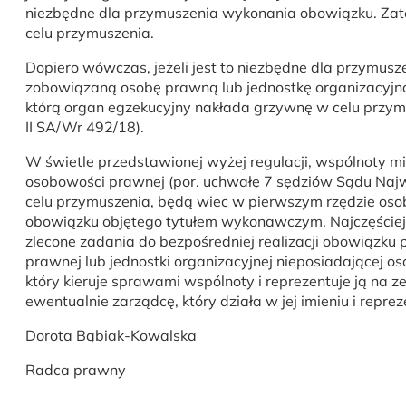
niezbędne dla przymuszenia wykonania obowiązku. Zat
celu przymuszenia.
Dopiero wówczas, jeżeli jest to niezbędne dla przymus
zobowiązaną osobę prawną lub jednostkę organizacyjną
którą organ egzekucyjny nakłada grzywnę w celu przy
II SA/Wr 492/18).
W świetle przedstawionej wyżej regulacji, wspólnoty m
osobowości prawnej (por. uchwałę 7 sędziów Sądu Najwy
celu przymuszenia, będą wiec w pierwszym rzędzie oso
obowiązku objętego tytułem wykonawczym. Najczęściej b
zlecone zadania do bezpośredniej realizacji obowiązku
prawnej lub jednostki organizacyjnej nieposiadającej o
który kieruje sprawami wspólnoty i reprezentuje ją na ze
ewentualnie zarządcę, który działa w jej imieniu i reprez
Dorota Bąbiak-Kowalska
Radca prawny