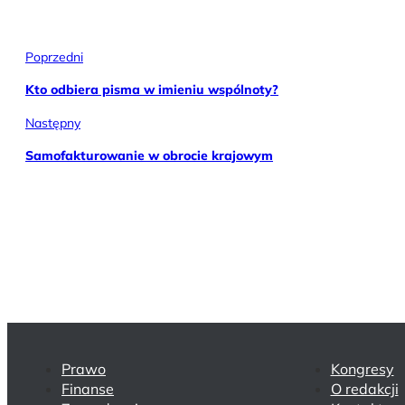
Poprzedni
Kto odbiera pisma w imieniu wspólnoty?
Następny
Samofakturowanie w obrocie krajowym
Prawo
Kongresy
Finanse
O redakcji