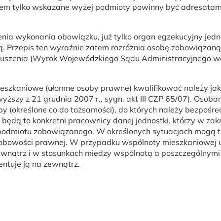
em tylko wskazane wyżej podmioty powinny być adresatam
zenia wykonania obowiązku, już tylko organ egzekucyjny je
. Przepis ten wyraźnie zatem rozróżnia osobę zobowiązaną
muszenia (Wyrok Wojewódzkiego Sądu Administracyjnego we 
ieszkaniowe (ułomne osoby prawne) kwalifikować należy jak
ższy z 21 grudnia 2007 r., sygn. akt III CZP 65/07). Osob
by (określone co do tożsamości), do których należy bezpoś
ędą to konkretni pracownicy danej jednostki, którzy w za
 podmiotu zobowiązanego. W określonych sytuacjach mogą t
sobowości prawnej. W przypadku wspólnoty mieszkaniowej uwz
wnątrz i w stosunkach między wspólnotą a poszczególnymi wła
entuje ją na zewnątrz.