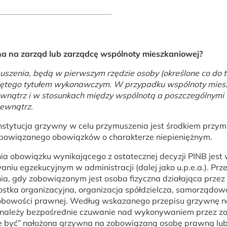
a na zarząd lub zarządcę wspólnoty mieszkaniowej?
szenia, będą w pierwszym rzędzie osoby (określone co do t
ętego tytułem wykonawczym. W przypadku wspólnoty miesz
zewnątrz i w stosunkach między wspólnotą a poszczególnymi w
zewnątrz.
stytucja grzywny w celu przymuszenia jest środkiem przy
zobowiązanego obowiązków o charakterze niepieniężnym.
 obowiązku wynikającego z ostatecznej decyzji PINB jest 
aniu egzekucyjnym w administracji (dalej jako u.p.e.a.). Pr
a, gdy zobowiązanym jest osoba fizyczna działająca prze
stka organizacyjna, organizacja spółdzielcza, samorządow
sobowości prawnej. Według wskazanego przepisu grzywnę 
ej należy bezpośrednie czuwanie nad wykonywaniem przez 
być” nałożona grzywna na zobowiązaną osobę prawną lub jed