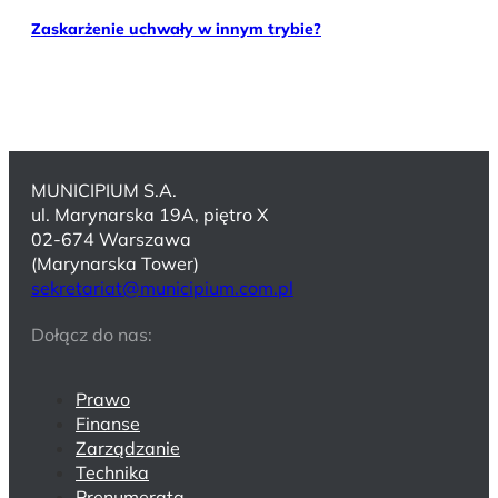
Zaskarżenie uchwały w innym trybie?
MUNICIPIUM S.A.
ul. Marynarska 19A, piętro X
02-674 Warszawa
(Marynarska Tower)
sekretariat@municipium.com.pl
Dołącz do nas:
Prawo
Finanse
Zarządzanie
Technika
Prenumerata