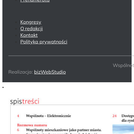
Kongresy
O redakcji
Kontakt
Polityka prywatności
Wspólnot
Realizacja:
bizWebStudio