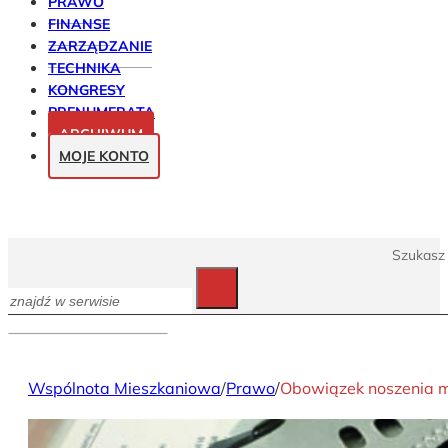
PRAWO
FINANSE
ZARZĄDZANIE
TECHNIKA
KONGRESY
PRENUMERATA
ARCHIWUM
MOJE KONTO
Szukasz 
Szukaj
Wspólnota Mieszkaniowa
/
Prawo
/
Obowiązek noszenia 