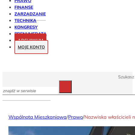
PRAWO
FINANSE
ZARZĄDZANIE
TECHNIKA
KONGRESY
PRENUMERATA
ARCHIWUM
MOJE KONTO
Szukasz 
Szukaj
Wspólnota Mieszkaniowa
/
Prawo
/
Nazwiska właścicieli n