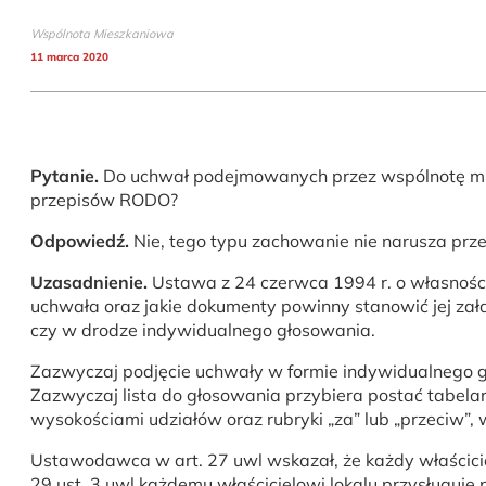
Wspólnota Mieszkaniowa
11 marca 2020
Pytanie.
Do uchwał podejmowanych przez wspólnotę mies
przepisów RODO?
Odpowiedź.
Nie, tego typu zachowanie nie narusza pr
Uzasadnienie.
Ustawa z 24 czerwca 1994 r. o własności l
uchwała oraz jakie dokumenty powinny stanowić jej załą
czy w drodze indywidualnego głosowania.
Zazwyczaj podjęcie uchwały w formie indywidualnego g
Zazwyczaj lista do głosowania przybiera postać tabelaryc
wysokościami udziałów oraz rubryki „za” lub „przeciw”, 
Ustawodawca w art. 27 uwl wskazał, że każdy właścicie
29 ust. 3 uwl każdemu właścicielowi lokalu przysługuje 