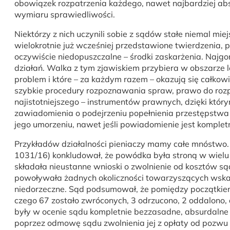
obowiązek rozpatrzenia każdego, nawet najbardziej abs
wymiaru sprawiedliwości.
Niektórzy z nich uczynili sobie z sądów stałe niemal mi
wielokrotnie już wcześniej przedstawione twierdzenia, 
oczywiście niedopuszczalne – środki zaskarżenia. Najgor
działań. Walka z tym zjawiskiem przybiera w obszarze l
problem i które – za każdym razem – okazują się całko
szybkie procedury rozpoznawania spraw, prawo do rozpo
najistotniejszego – instrumentów prawnych, dzięki który
zawiadomienia o podejrzeniu popełnienia przestępstwa
jego umorzeniu, nawet jeśli powiadomienie jest komplet
Przykładów działalności pieniaczy mamy całe mnóstwo. 
1031/16) konkludował, że powódka była stroną w wielu 
składała nieustanne wnioski o zwolnienie od kosztów 
powoływała żadnych okoliczności towarzyszących wskaza
niedorzeczne. Sąd podsumował, że pomiędzy początkie
czego 67 zostało zwróconych, 3 odrzucono, 2 oddalono, 
były w ocenie sądu kompletnie bezzasadne, absurdalne 
poprzez odmowę sądu zwolnienia jej z opłaty od pozwu