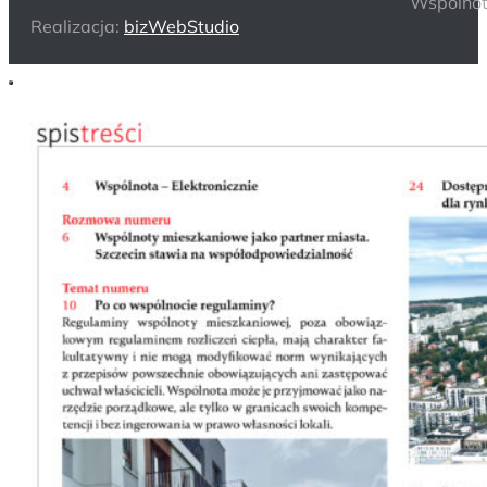
Wspólnot
Realizacja:
bizWebStudio