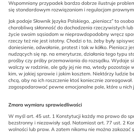
Wspomniany przypadek bardzo dobrze ilustruje problem w
się standardowym rozwiązaniom i regulacjom prawnym, 
Jak podaje Słownik Języka Polskiego, „pieniacz” to oso
chorobliwą skłonność do dochodzenia rzeczywistych lub
życie swoim sąsiadom w nieprawdopodobny wręcz sposób
rzeczy też nie jest istotny. Chodzi o to, żeby były spi
doniesienie, odwołanie, protest i tak w kółko. Pieniacz 
nudzących się np. na emeryturze, działania tego typu sta
prośby czy próby przemawiania do rozsądku. Wydaje się,
walczy w rodzinie, ale gdy jej nie ma, wtedy pozostaje 
kim, w jakiej sprawie i jakim kosztem. Niektórzy ludzie 
chcą, aby na ich roszczenie ktoś koniecznie zareagował
zagospodarować pewne emocjonalne pole, które u nich j
Zmora wymiaru sprawiedliwości
W myśl art. 45 ust. 1 Konstytucji każdy ma prawo do sp
bezstronny i niezawisły sąd. Natomiast art. 77 ust. 2 
wolności lub praw. A zatem nikomu nie można zakazać s