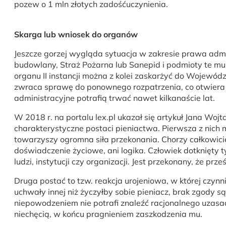
pozew o 1 mln złotych zadośćuczynienia.
Skarga lub wniosek do organów
Jeszcze gorzej wygląda sytuacja w zakresie prawa admi
budowlany, Straż Pożarna lub Sanepid i podmioty te mus
organu II instancji można z kolei zaskarżyć do Wojewód
zwraca sprawę do ponownego rozpatrzenia, co otwiera dr
administracyjne potrafią trwać nawet kilkanaście lat.
W 2018 r. na portalu lex.pl ukazał się artykuł Jana Woj
charakterystyczne postaci pieniactwa. Pierwsza z nich 
towarzyszy ogromna siła przekonania. Chorzy całkowici
doświadczenie życiowe, ani logika. Człowiek dotknięty 
ludzi, instytucji czy organizacji. Jest przekonany, że pr
Druga postać to tzw. reakcja urojeniowa, w której czy
uchwały innej niż życzyłby sobie pieniacz, brak zgody są
niepowodzeniem nie potrafi znaleźć racjonalnego uzasad
niechęcią, w końcu pragnieniem zaszkodzenia mu.