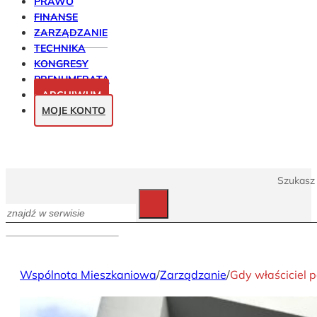
PRAWO
FINANSE
ZARZĄDZANIE
TECHNIKA
KONGRESY
PRENUMERATA
ARCHIWUM
MOJE KONTO
Szukasz 
Szukaj
Wspólnota Mieszkaniowa
/
Zarządzanie
/
Gdy właściciel p