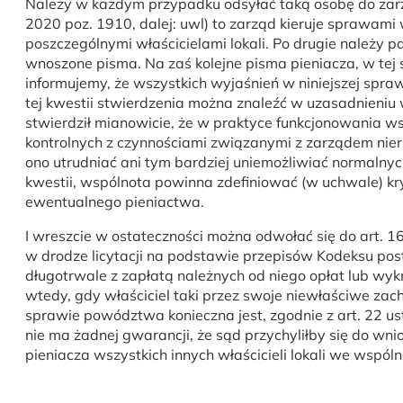
Należy w każdym przypadku odsyłać taką osobę do zarząd
2020 poz. 1910, dalej: uwl) to zarząd kieruje sprawami
poszczególnymi właścicielami lokali. Po drugie należy
wnoszone pisma. Na zaś kolejne pisma pieniacza, w te
informujemy, że wszystkich wyjaśnień w niniejszej spraw
tej kwestii stwierdzenia można znaleźć w uzasadnieniu
stwierdził mianowicie, że w praktyce funkcjonowania 
kontrolnych z czynnościami związanymi z zarządem ni
ono utrudniać ani tym bardziej uniemożliwiać normalnyc
kwestii, wspólnota powinna zdefiniować (w uchwale) k
ewentualnego pieniactwa.
I wreszcie w ostateczności można odwołać się do art. 1
w drodze licytacji na podstawie przepisów Kodeksu post
długotrwale z zapłatą należnych od niego opłat lub 
wtedy, gdy właściciel taki przez swoje niewłaściwe zach
sprawie powództwa konieczna jest, zgodnie z art. 22 us
nie ma żadnej gwarancji, że sąd przychyliłby się do w
pieniacza wszystkich innych właścicieli lokali we wspól